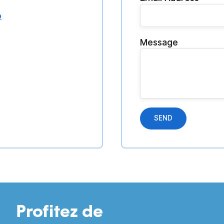
p
Message
SEND