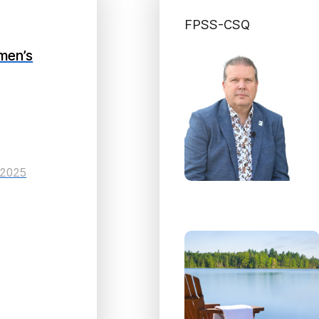
FPSS-CSQ
men’s
 2025